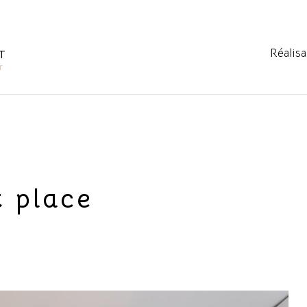
Réalis
T
r
 place