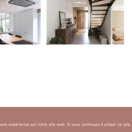
©ENTREDEUX 2020 –
Mentions légales
–
Plan du site
–
Poli
eure expérience sur notre site web. Si vous continuez à utiliser ce sit