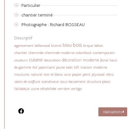
Particulier
chantier terminé
Photographe : Richard BOSSEAU
Descriptif
bois
bleu
agencement
bellewood
bistrot
brique
béton
chantier
cheminée
cheminée moderne
colorblock
contemporain
cuisine
décoration moderne
couleurs
decoration
floral
haut
de gamme
ilot
japonisant
jaune
kaki
loft
maison moderne
moulures
naturel
noir et blanc
ocre
papier peint
plywood
rétro
salon de coiffure
scandinave
sous-bassement
structure placo
tasseaux
usine réhabilitée
verrière
vertigo
réalisations